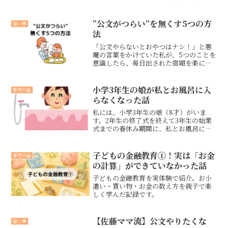
間見れてとてもよかったです。
”公文がつらい”を無くす5つの方
習い事
法
「公文やらないとおやつはナシ！」と悪
魔の言葉をかけていた私が、5つのことを
意識したら、毎日出された宿題を楽に終
わらせることができるようになりまし
た！！大人が囚われている意識を少し変
えるだけで子どもも大人も楽になれるの
小学3年生の娘が私とお風呂に入
育児の話
で、実践していただきたいです！！
らなくなった話
私には、小学3年生の娘（8才）がいま
す。2年生の修了式を終えて3年生の始業
式までの春休み期間に、私とお風呂に入
ることがなくなりました。いつか一緒に
お風呂に入らなくなる日がくる、、、覚
悟はしていましたが、その日は突然やっ
子どもの金融教育①！実は「お金
育児の話
てきました。
の計算」ができていなかった話
子どもの金融教育を実体験で紹介。お小
遣い・買い物・お金の数え方を親子で楽
しく学んだ記録です。
【佐藤ママ流】公文やりたくな
習い事