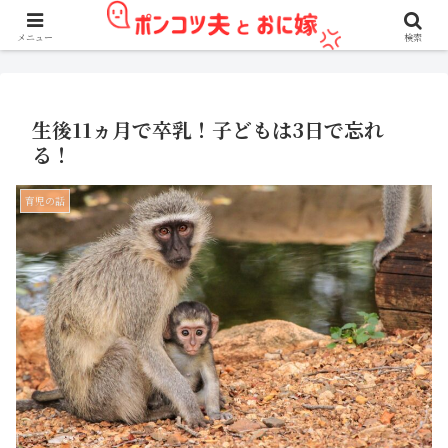
アフィリエイト広告を利用しています。
メニュー
検索
生後11ヵ月で卒乳！子どもは3日で忘れ
る！
育児の話