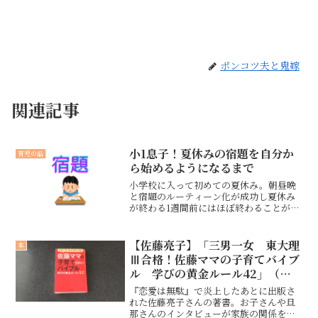
ポンコツ夫と鬼嫁
関連記事
小1息子！夏休みの宿題を自分か
育児の話
ら始めるようになるまで
小学校に入って初めての夏休み。朝昼晩
と宿題のルーティーン化が成功し夏休み
が終わる1週間前にはほぼ終わることがで
きました。平和な夏休みを過ごすことが
できた要因をお伝えしたいと思います。
【佐藤亮子】「三男一女 東大理
本
Ⅲ合格！佐藤ママの子育てバイブ
ル 学びの黄金ルール42」（感
想・引用あり）
『恋愛は無駄』で炎上したあとに出版さ
れた佐藤亮子さんの著書。お子さんや旦
那さんのインタビューが家族の関係を垣