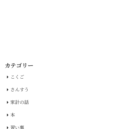
カテゴリー
こくご
さんすう
家計の話
本
習い事