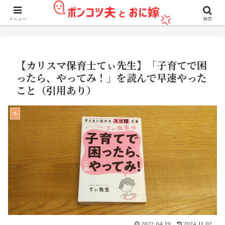
アフィリエイト広告を利用しています。
メニュー
検索
【カリスマ保育士てぃ先生】「子育てで困
ったら、やってみ！」を読んで早速やった
こと（引用あり）
本
2022.04.19
2024.11.02