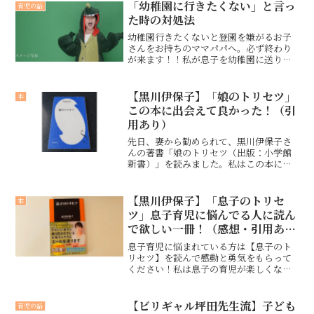
嬉しいです。
「幼稚園に行きたくない」と言っ
育児の話
た時の対処法
幼稚園行きたくないと登園を嫌がるお子
さんをお持ちのママパパへ。必ず終わり
が来ます！！私が息子を幼稚園に送り出
すためにとった対処法をご紹介したいと
思います。
【黒川伊保子】「娘のトリセツ」
本
この本に出会えて良かった！（引
用あり）
先日、妻から勧められて、黒川伊保子さ
んの著書「娘のトリセツ（出版：小学館
新書）」を読みました。私はこの本に出
会って、父親という私の存在が娘の人生
にとってどれほど重要なものなのか、そ
の大切さを学ぶことができました。
【黒川伊保子】「息子のトリセ
本
ツ」息子育児に悩んでる人に読ん
で欲しい一冊！（感想・引用あ
り）
息子育児に悩まれている方は【息子のト
リセツ】を読んで感動と勇気をもらって
ください！私は息子の育児が楽しくなり
ました。
【ビリギャル坪田先生流】子ども
育児の話