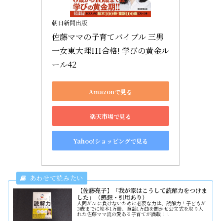
朝日新聞出版
佐藤ママの子育てバイブル 三男
一女東大理III合格! 学びの黄金ル
ール42
Amazonで見る
楽天市場で見る
Yahoo!ショッピングで見る
【佐藤亮子】「我が家はこうして読解力をつけま
した」（感想・引用あり）
人間がAIに負けないために必要な力は、読解力！子どもが
3歳までに絵本1万冊、童謡1万曲を聞かせ公文式を取り入
れた佐藤ママ流の愛ある子育てが満載！！