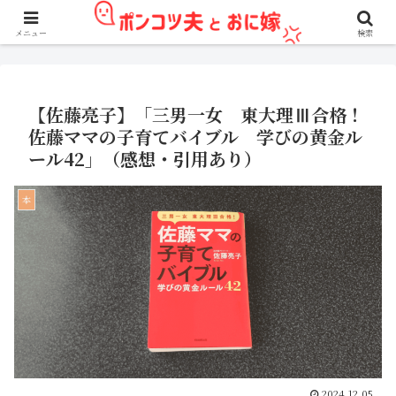
アフィリエイト広告を利用しています。
メニュー
検索
【佐藤亮子】「三男一女 東大理Ⅲ合格！
佐藤ママの子育てバイブル 学びの黄金ル
ール42」（感想・引用あり）
本
2024.12.05