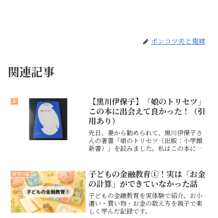
ポンコツ夫と鬼嫁
関連記事
【黒川伊保子】「娘のトリセツ」
本
この本に出会えて良かった！（引
用あり）
先日、妻から勧められて、黒川伊保子さ
んの著書「娘のトリセツ（出版：小学館
新書）」を読みました。私はこの本に出
会って、父親という私の存在が娘の人生
にとってどれほど重要なものなのか、そ
の大切さを学ぶことができました。
子どもの金融教育①！実は「お金
育児の話
の計算」ができていなかった話
子どもの金融教育を実体験で紹介。お小
遣い・買い物・お金の数え方を親子で楽
しく学んだ記録です。