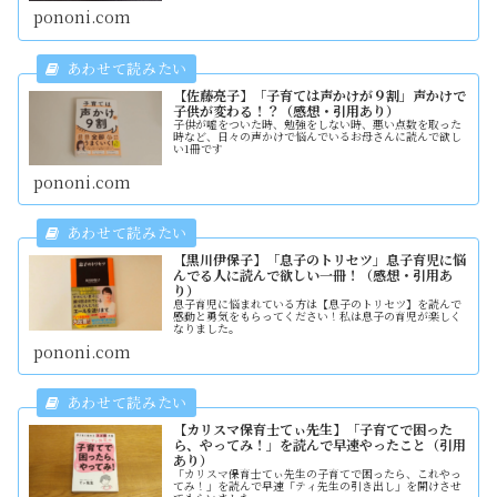
pononi.com
【佐藤亮子】「子育ては声かけが９割」声かけで
子供が変わる！？（感想・引用あり）
子供が嘘をついた時、勉強をしない時、悪い点数を取った
時など、日々の声かけで悩んでいるお母さんに読んで欲し
い1冊です
pononi.com
【黒川伊保子】「息子のトリセツ」息子育児に悩
んでる人に読んで欲しい一冊！（感想・引用あ
り）
息子育児に悩まれている方は【息子のトリセツ】を読んで
感動と勇気をもらってください！私は息子の育児が楽しく
なりました。
pononi.com
【カリスマ保育士てぃ先生】「子育てで困った
ら、やってみ！」を読んで早速やったこと（引用
あり）
「カリスマ保育士てぃ先生の子育てで困ったら、これやっ
てみ！」を読んで早速「ティ先生の引き出し」を開けさせ