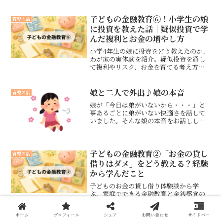
子どもの金融教育⑥！小学生の娘
育児の話
に投資を教えた話｜疑似投資で学
んだ複利とお金の増やし方
小学4年生の娘に投資をどう教えたのか、
わが家の実体験を紹介。疑似投資を通し
て複利やリスク、お金を育てる考え方を
楽しく学んだ金融教育の記録です。子ど
もへの投資教育や未成年口座を考えてい
る方にもおすすめです。
娘と二人で外出♪娘の本音
育児の話
娘が「今日は弟がいないから・・・」と
事あるごとに弟がいない快適さを話して
いました。そんな娘の本音をお話しした
いと思います。
子どもの金融教育②「お金の貸し
育児の話
借りはダメ」をどう教える？経験
から学んだこと
子どものお金の貸し借り体験談から学
ぶ、家庭でできる金融教育と金銭感覚の
育て方。
ホーム
プロフィール
シェア
お問い合わせ
サイドバー