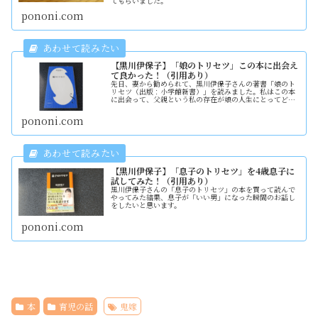
てもらいました。
pononi.com
【黒川伊保子】「娘のトリセツ」この本に出会え
て良かった！（引用あり）
先日、妻から勧められて、黒川伊保子さんの著書「娘のト
リセツ（出版：小学館新書）」を読みました。私はこの本
に出会って、父親という私の存在が娘の人生にとってどれ
ほど重要なものなのか、その大切さを学ぶことができまし
た。
pononi.com
【黒川伊保子】「息子のトリセツ」を4歳息子に
試してみた！（引用あり）
黒川伊保子さんの「息子のトリセツ」の本を買って読んで
やってみた結果、息子が「いい男」になった瞬間のお話し
をしたいと思います。
pononi.com
本
育児の話
鬼嫁